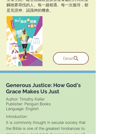
觸祂要尋找的人。每一趟相遇、每一次服侍，都
是見證神、認識神的機會。
Detail
Generous Justice: How God's
Grace Makes Us Just
Author: Timothy Keller
Publisher: Penguin Books
​Language: English
Introduction:
It is commonly thought in secular society that
the Bible is one of the greatest hindrances to