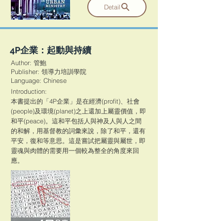
Detail
4P企業：起動與持續
Author: 管鮑
Publisher: 領導力培訓學院
​Language: Chinese
Introduction:
本書提出的「4P企業」是在經濟(profit)、社會
(people)及環境(planet)之上還加上屬靈價值，即
和平(peace)。這和平包括人與神及人與人之間
的和解，用基督教的詞彙來說，除了和平，還有
平安，復和等意思。這是嘗試把屬靈與屬世，即
靈魂與肉體的需要用一個較為整全的角度來回
應。