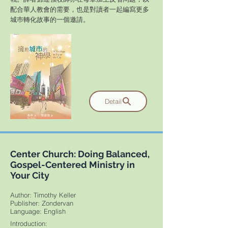
配合華人教會的需要，也是對讀者一起編寫更多
城巿轉化故事的一個邀請。
Detail
Center Church: Doing Balanced,
Gospel-Centered Ministry in
Your City
Author: Timothy Keller
Publisher: Zondervan
​Language: English
Introduction: