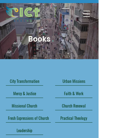
Books
.
City Transformation
Urban Missions
Mercy & Justice
Faith & Work
Missional Church
Church Renewal
Fresh Expressions of Church
Practical Theology
Leadership