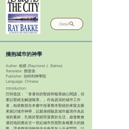
Detail
​擁抱城巿的神學
Author: 柏祺 (Raymond J. Bakke)
Translator: 鄧達強
Publisher: 伯特利神學院
​Language: Chinese
Introduction:
巴特曾說：「拿著你的聖經和報章細心閱讀，但
要以聖經去解讀報章。」作為資深的城巿工作
者，柏祺教授在本書中按著整本聖經的來龍去脈
來探討城巿神學，以親身經驗及城巿處境作為反
省的素材，扎根於聖經而落實於生活，啟發教會
適切地回應在廿一世紀城巿所面對各種重大的挑
戰。譯者鄧達強牧師亦在每章加上反省問題，以