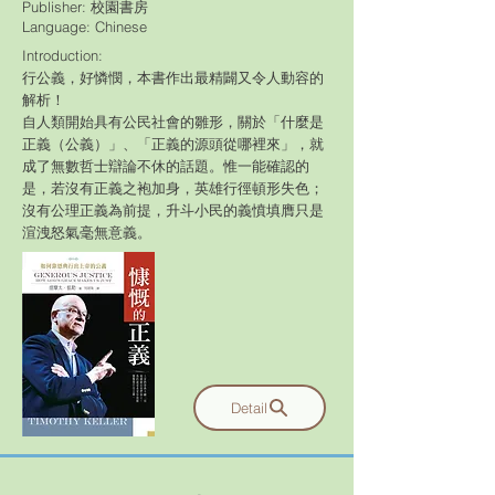
Publisher: 校園書房
​Language: Chinese
Introduction:
行公義，好憐憫，本書作出最精闢又令人動容的
解析！
自人類開始具有公民社會的雛形，關於「什麼是
正義（公義）」、「正義的源頭從哪裡來」，就
成了無數哲士辯論不休的話題。惟一能確認的
是，若沒有正義之袍加身，英雄行徑頓形失色；
沒有公理正義為前提，升斗小民的義憤填膺只是
渲洩怒氣毫無意義。
Detail