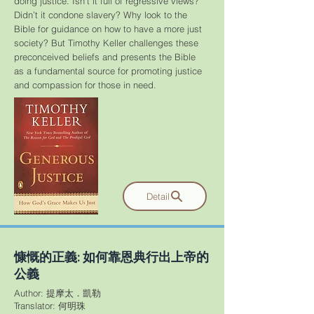
doing justice. Isn’t it full of regressive views?
Didn’t it condone slavery? Why look to the
Bible for guidance on how to have a more just
society? But Timothy Keller challenges these
preconceived beliefs and presents the Bible
as a fundamental source for promoting justice
and compassion for those in need.
Detail
慷慨的正義: 如何靠恩典行出上帝的
公義
Author: 提摩太．凱勒
Translator: 何明珠