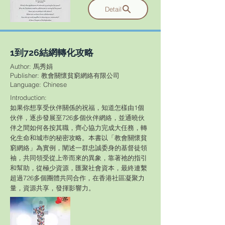
Detail
1到726結網轉化攻略
Author: 馬秀娟
Publisher: 教會關懷貧窮網絡有限公司
​Language: Chinese
Introduction:
如果你想享受伙伴關係的祝福，知道怎樣由1個
伙伴，逐步發展至726多個伙伴網絡，並通曉伙
伴之間如何各按其職，齊心協力完成大任務，轉
化生命和城巿的秘密攻略。本書以「教會關懷貧
窮網絡」為實例，闡述一群忠誠委身的基督徒領
袖，共同領受從上帝而來的異象，靠著祂的指引
和幫助，從極少資源，匯聚社會資本，最終連繫
超過726多個團體共同合作，在香港社區凝聚力
量，資源共享，發揮影響力。